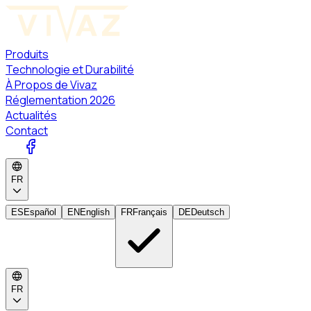
Produits
Technologie et Durabilité
À Propos de Vivaz
Réglementation 2026
Actualités
Contact
FR
ES
Español
EN
English
FR
Français
DE
Deutsch
FR