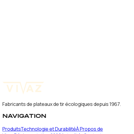
Natura Midi
90
mm
60
mm
Natura Mini Rabbit
60
mm
Natura Mini
60
mm
Fabricants de plateaux de tir écologiques depuis 1967.
NAVIGATION
Produits
Technologie et Durabilité
À Propos de