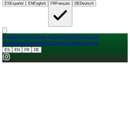
ES
Español
EN
English
FR
Français
DE
Deutsch
Produits
Technologie et Durabilité
À Propos de
Vivaz
Réglementation 2026
Actualités
Contact
ES
EN
FR
DE