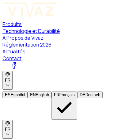
Produits
Technologie et Durabilité
À Propos de Vivaz
Réglementation 2026
Actualités
Contact
FR
ES
Español
EN
English
FR
Français
DE
Deutsch
FR