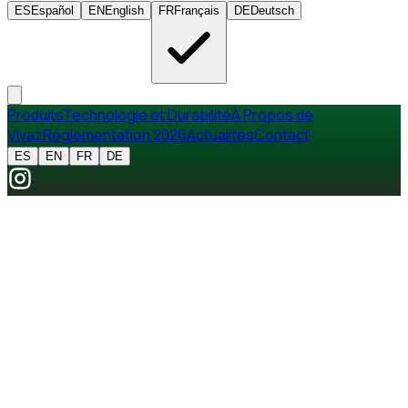
ES
Español
EN
English
FR
Français
DE
Deutsch
Produits
Technologie et Durabilité
À Propos de
Vivaz
Réglementation 2026
Actualités
Contact
ES
EN
FR
DE
RGPD · LOPD · ePrivacy
POLITIQUE DE COOKIES
Dernière mise à jour : mai 2026
Ce site web utilise des cookies propres et de tiers. Nous
vous expliquons ci-dessous quels cookies nous utilisons, à
quoi ils servent et comment vous pouvez les gérer.