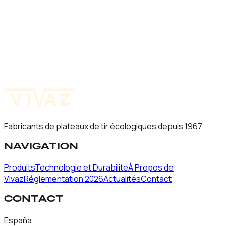
fonctionnement du site.
PLUS D'INFORMATIONS
Pour plus d'informations sur le traitement de vos données
personnelles, consultez notre Politique de confidentialité
ou écrivez-nous à info@platosvivaz.com.
→
Politique de Confidentialité
Fabricants de plateaux de tir écologiques depuis 1967.
NAVIGATION
Produits
Technologie et Durabilité
À Propos de
Vivaz
Réglementation 2026
Actualités
Contact
CONTACT
España