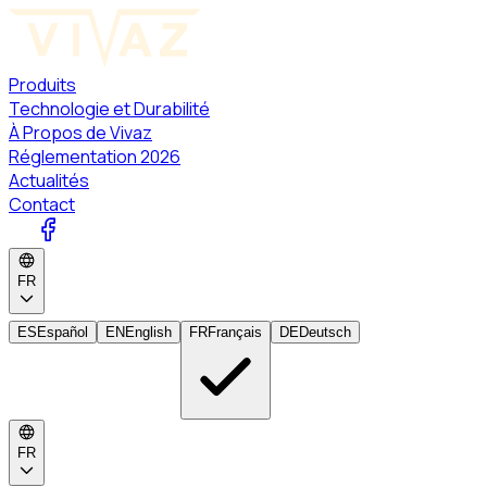
Produits
Technologie et Durabilité
À Propos de Vivaz
Réglementation 2026
Actualités
Contact
FR
ES
Español
EN
English
FR
Français
DE
Deutsch
FR