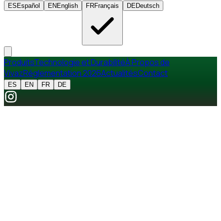
ES
Español
EN
English
FR
Français
DE
Deutsch
Produits
Technologie et Durabilité
À Propos de
Vivaz
Réglementation 2026
Actualités
Contact
ES
EN
FR
DE
RGPD · LOPD-GDD
POLITIQUE DE
CONFIDENTIALITÉ
Dernière mise à jour : mai 2026
RESPONSABLE DU