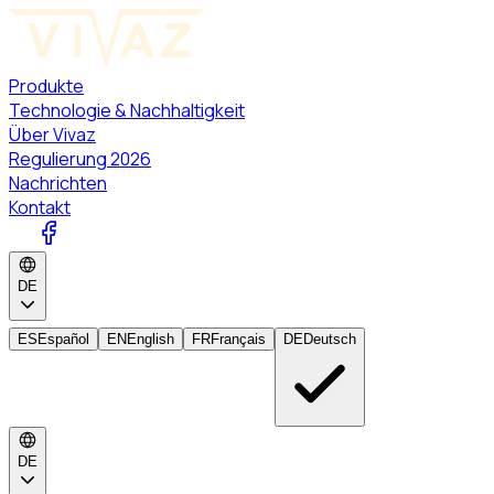
Produkte
Technologie & Nachhaltigkeit
Über Vivaz
Regulierung 2026
Nachrichten
Kontakt
DE
ES
Español
EN
English
FR
Français
DE
Deutsch
DE