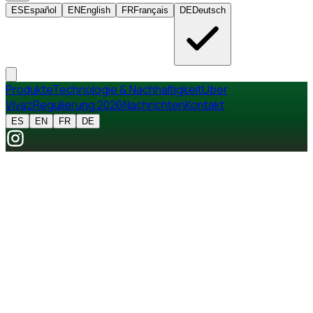
ES
Español
EN
English
FR
Français
DE
Deutsch
Produkte
Technologie & Nachhaltigkeit
Über
Vivaz
Regulierung 2026
Nachrichten
Kontakt
ES
EN
FR
DE
Ökologische Innovation
TECHNOLOGIE &
NACHHALTIGKEIT