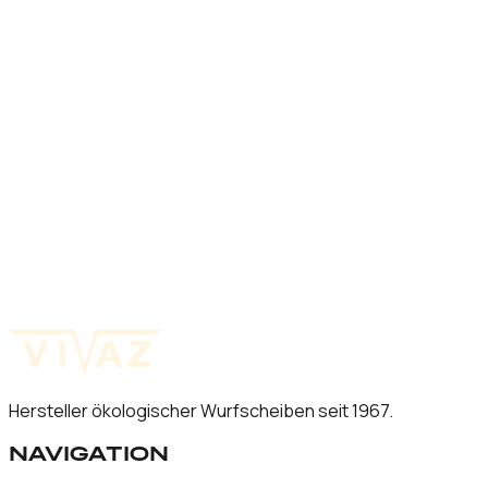
Alle unsere Produkte entsprechen der EU-REACH-
Verordnung (EG) 1907/2006, die die Herstellung und
Verwendung chemischer Stoffe regelt.
REACH
ISSF
ISO 14001
EU 2025/660
ENTDECKEN SIE UNSERE
PRODUKTE
Wurfscheiben für maximale Präzision und minimale
Umweltbelastung.
Produkte ansehen
Hersteller ökologischer Wurfscheiben seit 1967.
NAVIGATION