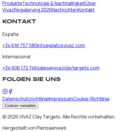
Produkte
Technologie & Nachhaltigkeit
Über
Vivaz
Regulierung 2026
Nachrichten
Kontakt
KONTAKT
España
+34 618 757 580
info@platosvivaz.com
Internacional
+34 606 172 746
sales@vivazclaytargets.com
FOLGEN SIE UNS
Datenschutzrichtlinie
Impressum
Cookie-Richtlinie
Cookies verwalten
©
2026
VIVAZ Clay Targets.
Alle Rechte vorbehalten.
Hergestellt von Piensaenweb