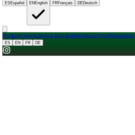
ES
Español
EN
English
FR
Français
DE
Deutsch
Products
Technology & Sustainability
About Vivaz
Regulation
ES
EN
FR
DE