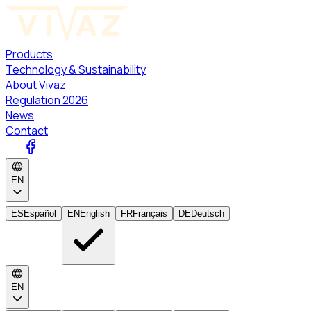
Products
Technology & Sustainability
About Vivaz
Regulation 2026
News
Contact
EN
ES
Español
EN
English
FR
Français
DE
Deutsch
EN